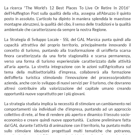
La ricerca “The World’s 12 Best Places To Live Or Retire In 2016“
dell’Huffington Post sulla qualità della vita, assegna all’Abruzzo il quinto
posto in assoluto. L’articolo ha dipinto in maniera splendida le maestose
montagne abruzzesi, la qualità del cibo, il senso delle tradizioni e la qualità
ambientale che caratterizzano da sempre la nostra Regione.
La Strategia di Sviluppo Locale - SSL del GAL Marsica punta quindi alla
capacità attrattiva del proprio territorio, principalmente innovando il
concetto di turismo, puntando alla trasformazione di un’offerta scarsa
finora caratterizzata da una forte stagionalità e scarsa permanenza,
verso una forma di turismo esperienziale caratterizzato dalle attività
all’aria aperta. La stretta integrazione con le azioni sull’Agricoltura sul
tema della multisettorialità d’impresa, collaborerà alla formazione
dell’offerta turistica stimolando l’innovazione del processo/prodotto
azienda, anche con lo sviluppo di nuovi servizi per il turismo, che dovranno
altresì contribuire alla valorizzazione del capitale umano creando
opportunità nuove soprattutto per i più giovani.
La strategia studiata implica la necessità di stimolare un cambiamento nei
comportamenti sia individuali che d’impresa, puntando ad un approccio
collettivo di rete, al fine di rendere più aperto e dinamico il tessuto socio-
economico e creare quindi nuove opportunità. L’azione preliminare fatta
dal GAL durante l’attività di animazione con il territorio, ha puntato molto
sullo stimolare ideazioni progettuali multi tematiche che potranno,