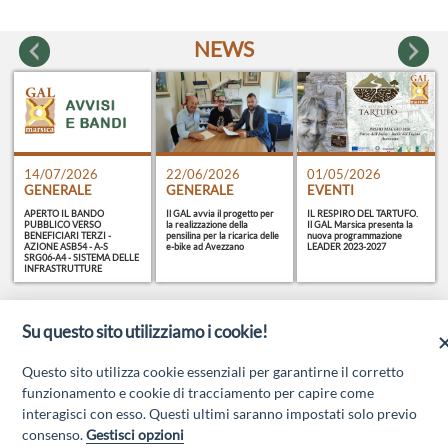
NEWS
14/07/2026
21/04/2026
12/01/2026
22/06/2026
14/04/2026
21/07/2025
01/05/2026
11/04/2026
12/06/2025
GENERALE
GENERALE
GENERALE
GENERALE
GENERALE
GENERALE
EVENTI
GENERALE
GENERALE
APERTO IL BANDO
SI E' SVOLTO IL
PUBBLICAZIONE AVVISO
Il GAL avvia il progetto per
CONVEGNO SULLE RETI DI
Pubblicazione di
IL RESPIRO DEL TARTUFO.
UNA STRATEGIA
Pubblicazione determina di
PUBBLICO VERSO
CONVEGNO RETI DI
PER LA ISTITUZIONE DI
la realizzazione della
IMPRESA DEI PRODOTTI
"APPROVAZIONE
Il GAL Marsica presenta la
TURISTICA UNITARIA PER
PROVVEDIMENTO DI
BENEFICIARI TERZI -
IMPRESE ALLA 64^
UN ALBO DELLE RISORSE
pensilina per la ricarica delle
D'ABRUZZO
DOMANDA DI VARIANTE
nuova programmazione
LA MARSICA
REVOCA DEL
AZIONE ASB54 - A-S
EDIZIONE DELLA FIERA
UMANE
e-bike ad Avezzano
N. 54286031890 "
LEADER 2023-2027
CONTRIBUTO Bando
SRG06-A4 - SISTEMA DELLE
DELL'AGRICOLTURA DI
19.2.1.MA1.10 - CANTINA
INFRASTRUTTURE
LANCIANO
DEL FUCINO
TURISTICHE E RICREATIVE
ATTIVITA'
TERRITORIO
Su questo sito utilizziamo i cookie!
Questo sito utilizza cookie essenziali per garantirne il corretto
funzionamento e cookie di tracciamento per capire come
interagisci con esso. Questi ultimi saranno impostati solo previo
consenso.
Gestisci opzioni