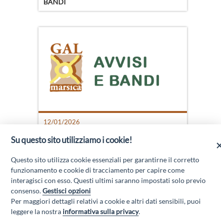
BANDI
12/01/2026
AVVISI
Su questo sito utilizziamo i cookie!
AVVISO PUBBLICO PER LA ISTITUZIONE DI
UN ALBO DELLE RISORSE UMANE
Questo sito utilizza cookie essenziali per garantirne il corretto
funzionamento e cookie di tracciamento per capire come
interagisci con esso. Questi ultimi saranno impostati solo previo
consenso.
Gestisci opzioni
Per maggiori dettagli relativi a cookie e altri dati sensibili, puoi
leggere la nostra
informativa sulla privacy
.