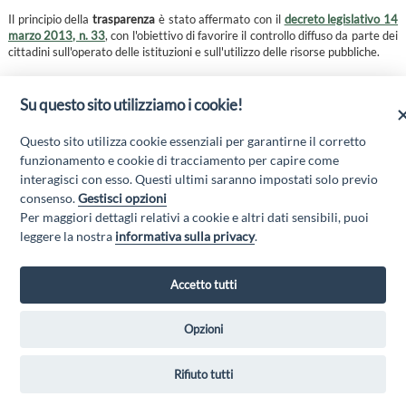
Il principio della
trasparenza
è stato affermato con il
decreto legislativo 14
marzo 2013, n. 33
, con l'obiettivo di favorire il controllo diffuso da parte dei
cittadini sull'operato delle istituzioni e sull'utilizzo delle risorse pubbliche.
In particolare, la pubblicazione dei dati in possesso delle pubbliche
amministrazioni intende incentivare la partecipazione dei cittadini allo
Su questo sito utilizziamo i cookie!
scopo di:
Questo sito utilizza cookie essenziali per garantirne il corretto
assicurare la conoscenza dei servizi resi, le caratteristiche
quantitative e qualitative e le modalità di erogazione;
funzionamento e cookie di tracciamento per capire come
prevenire fenomeni di corruzione e promuovere l’integrità;
interagisci con esso. Questi ultimi saranno impostati solo previo
sottoporre al controllo diffuso ogni fase del ciclo di gestione della
consenso.
Gestisci opzioni
performance per consentirne il miglioramento.
Per maggiori dettagli relativi a cookie e altri dati sensibili, puoi
leggere la nostra
informativa sulla privacy
.
Accetto tutti
Opzioni
GAL MARSICA Via XX Settembre, 51 - 67051 Avezzano (AQ) - P.Iva
01351360662 - Email:
gal@marsica.it
- PEC:
galterreaquilane@pec.it
Rifiuto tutti
Privacy Policy
|