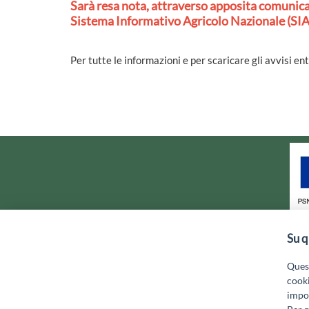
Sarà resa nota, attraverso apposita comunicaz
Sistema Informativo Agricolo Nazionale (SIAN
Per tutte le informazioni e per scaricare gli avvisi en
Su q
GAL MARSICA Via XX Settembre, 5
Quest
cooki
impos