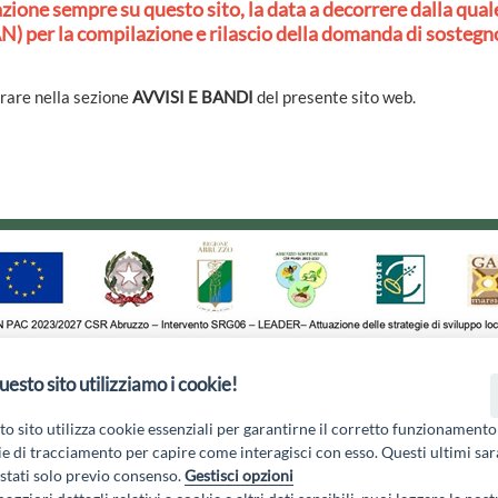
ione sempre su questo sito, la data a decorrere dalla quale
) per la compilazione e rilascio della domanda di sostegn
trare nella sezione
AVVISI E BANDI
del presente sito web.
uesto sito utilizziamo i cookie!
1 - 67051 Avezzano (AQ) - P.Iva 01351360662 - Email:
gal@marsic
Privacy Policy
|
o sito utilizza cookie essenziali per garantirne il corretto funzionamento
e di tracciamento per capire come interagisci con esso. Questi ultimi sa
tati solo previo consenso.
Gestisci opzioni