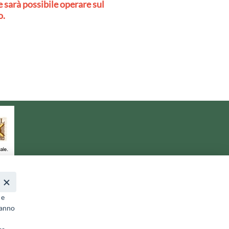
 sarà possibile operare sul
o.
a.it
- PEC:
galterreaquilane@pec.it
 e
ranno