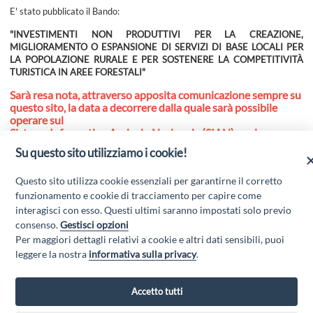
E' stato pubblicato il Bando:
"INVESTIMENTI NON PRODUTTIVI PER LA CREAZIONE,
MIGLIORAMENTO O ESPANSIONE DI SERVIZI DI BASE LOCALI PER
LA POPOLAZIONE RURALE E PER SOSTENERE LA COMPETITIVITÀ
TURISTICA IN AREE FORESTALI"
Sarà resa nota, attraverso apposita comunicazione sempre su
questo sito, la data a decorrere dalla quale sarà possibile
operare sul
Sistema Informativo Agricolo Nazionale (SIAN) per la
compilazione e rilascio della domanda di sostegno.
Su questo sito utilizziamo i cookie!
Questo sito utilizza cookie essenziali per garantirne il corretto
Per tutte le informazioni e per scaricare gli avvisi entrare nella sezione
AVVISI E BANDI
del presente sito web.
funzionamento e cookie di tracciamento per capire come
interagisci con esso. Questi ultimi saranno impostati solo previo
consenso.
Gestisci opzioni
Per maggiori dettagli relativi a cookie e altri dati sensibili, puoi
leggere la nostra
informativa sulla privacy
.
Accetto tutti