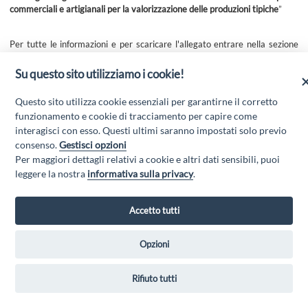
commerciali e artigianali per la valorizzazione delle produzioni tipiche
”
Per tutte le informazioni e per scaricare l'allegato entrare nella sezione
AVVISI E BANDI
del presente sito web.
Su questo sito utilizziamo i cookie!
Questo sito utilizza cookie essenziali per garantirne il corretto
funzionamento e cookie di tracciamento per capire come
interagisci con esso. Questi ultimi saranno impostati solo previo
consenso.
Gestisci opzioni
Per maggiori dettagli relativi a cookie e altri dati sensibili, puoi
leggere la nostra
informativa sulla privacy
.
GAL MARSICA Via XX Settembre, 51 - 67051 Avezzano (AQ) - P.Iva
01351360662 - Email:
gal@marsica.it
- PEC:
galterreaquilane@pec.it
Accetto tutti
Privacy Policy
|
Opzioni
Rifiuto tutti