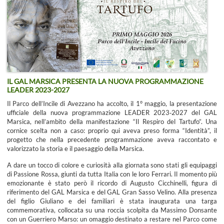
IL GAL MARSICA PRESENTA LA NUOVA PROGRAMMAZIONE
LEADER 2023-2027
Il Parco dell’Incile di Avezzano ha accolto, il 1° maggio, la presentazione
ufficiale della nuova programmazione LEADER 2023‑2027 del GAL
Marsica, nell’ambito della manifestazione “Il Respiro del Tartufo”. Una
cornice scelta non a caso: proprio qui aveva preso forma “Identità”, il
progetto che nella precedente programmazione aveva raccontato e
valorizzato la storia e il paesaggio della Marsica.
A dare un tocco di colore e curiosità alla giornata sono stati gli equipaggi
di Passione Rossa, giunti da tutta Italia con le loro Ferrari. Il momento più
emozionante è stato però il ricordo di Augusto Cicchinelli, figura di
riferimento del GAL Marsica e del GAL Gran Sasso Velino. Alla presenza
del figlio Giuliano e dei familiari è stata inaugurata una targa
commemorativa, collocata su una roccia scolpita da Massimo Donsante
con un Guerriero Marso: un omaggio destinato a restare nel Parco come