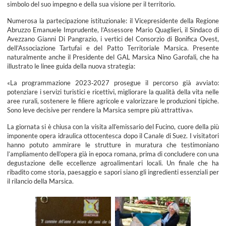
simbolo del suo impegno e della sua visione per il territorio.
Numerosa la partecipazione istituzionale: il Vicepresidente della Regione
Abruzzo Emanuele Imprudente, l’Assessore Mario Quaglieri, il Sindaco di
Avezzano Gianni Di Pangrazio, i vertici del Consorzio di Bonifica Ovest,
dell’Associazione Tartufai e del Patto Territoriale Marsica. Presente
naturalmente anche il Presidente del GAL Marsica Nino Garofali, che ha
illustrato le linee guida della nuova strategia:
«La programmazione 2023‑2027 prosegue il percorso già avviato:
potenziare i servizi turistici e ricettivi, migliorare la qualità della vita nelle
aree rurali, sostenere le filiere agricole e valorizzare le produzioni tipiche.
Sono leve decisive per rendere la Marsica sempre più attrattiva».
La giornata si è chiusa con la visita all’emissario del Fucino, cuore della più
imponente opera idraulica ottocentesca dopo il Canale di Suez. I visitatori
hanno potuto ammirare le strutture in muratura che testimoniano
l’ampliamento dell’opera già in epoca romana, prima di concludere con una
degustazione delle eccellenze agroalimentari locali. Un finale che ha
ribadito come storia, paesaggio e sapori siano gli ingredienti essenziali per
il rilancio della Marsica.