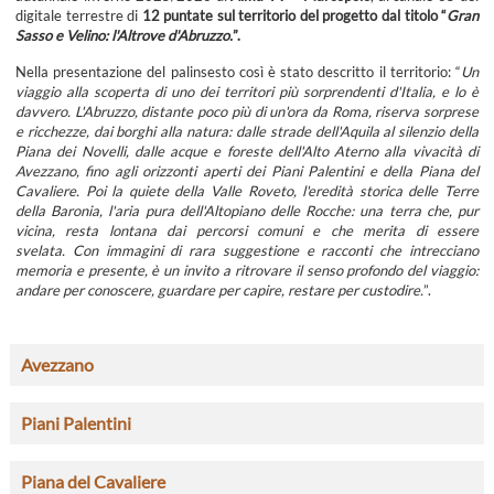
digitale terrestre di
12 puntate sul territorio del progetto dal titolo “
Gran
Sasso e Velino: l'Altrove d'Abruzzo.
”.
Nella presentazione del palinsesto così è stato descritto il territorio: “
Un
viaggio alla scoperta di uno dei territori più sorprendenti d'Italia, e lo è
davvero. L'Abruzzo, distante poco più di un'ora da Roma, riserva sorprese
e ricchezze, dai borghi alla natura: dalle strade dell'Aquila al silenzio della
Piana dei Novelli, dalle acque e foreste dell'Alto Aterno alla vivacità di
Avezzano, fino agli orizzonti aperti dei Piani Palentini e della Piana del
Cavaliere. Poi la quiete della Valle Roveto, l'eredità storica delle Terre
della Baronia, l'aria pura dell'Altopiano delle Rocche: una terra che, pur
vicina, resta lontana dai percorsi comuni e che merita di essere
svelata.
Con immagini di rara suggestione e racconti che intrecciano
memoria e presente, è un invito a ritrovare il senso profondo del viaggio:
andare per conoscere, guardare per capire, restare per custodire.
”.
Avezzano
Piani Palentini
Piana del Cavaliere