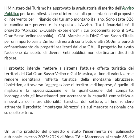
Il Ministero del Turismo ha approvato la graduatoria di merito dell’
Avviso
Pubblico
per la manifestazione di interesse alla presentazione di proposte
di intervento per il rilancio del turismo montano italiano. Sono state 326
le candidature pervenute in risposta all’Avviso. Tra i finanziati c’è il
progetto “Abruzzo E-Quality experience” i cui proponenti sono il GAL
Gran Sasso Velino (capofila), il GAL Marsica e la DMC Gran Sasso d’Italia
per un importo pari a 2milioni di euro di contributo e altri 500mila euro di
cofinanziamento da progetti realizzati dai due GAL. Il progetto ha avuto
l’adesione da subito di diversi Enti pubblici, non destinatari diretti di
risorse.
Il progetto intende mettere a sistema l’attuale offerta turistica dei
territori dei Gal Gran Sasso-Velino e Gal Marsica, al fine di valorizzare e
rendere identitaria l’offerta turistica della montagna abruzzese.
L’obiettivo, attraverso l’aggregazione di territori e di imprese, è quello di
migliorare la specializzazione e la qualificazione del comparto,
incoraggiando gli investimenti per accrescere la capacità competitiva e
innovativa dell’imprenditorialità turistica del settore, al fine rendere
attraente il prodotto “montagna Abruzzo” sia sul mercato nazionale che
su quello estero.
Un primo prodotto del progetto è stato l’inserimento nel palinsesto
autunnale-inverno 2025/2026 di
Alma TV – Marcopolo
, al canale 65 del