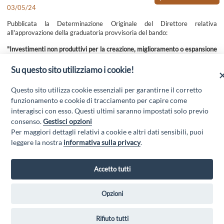
03/05/24
Pubblicata la Determinazione Originale del Direttore relativa
all'approvazione della graduatoria provvisoria del bando:
"Investimenti non produttivi per la creazione, miglioramento o espansione
di servizi di base locali per la popolazione rurale e per sostenere la
competitività turistica in aree forestali".
Su questo sito utilizziamo i cookie!
Questo sito utilizza cookie essenziali per garantirne il corretto
Per tutte le informazioni e per scaricare l'allegato entrare nella sezione
funzionamento e cookie di tracciamento per capire come
AVVISI E BANDI/ESITI
del presente sito web.
interagisci con esso. Questi ultimi saranno impostati solo previo
consenso.
Gestisci opzioni
Per maggiori dettagli relativi a cookie e altri dati sensibili, puoi
leggere la nostra
informativa sulla privacy
.
Accetto tutti
Opzioni
GAL MARSICA Via XX Settembre, 51 - 67051 Avezzano (AQ) - P.Iva
01351360662 - Email:
gal@marsica.it
- PEC:
galterreaquilane@pec.it
Rifiuto tutti
Privacy Policy
|