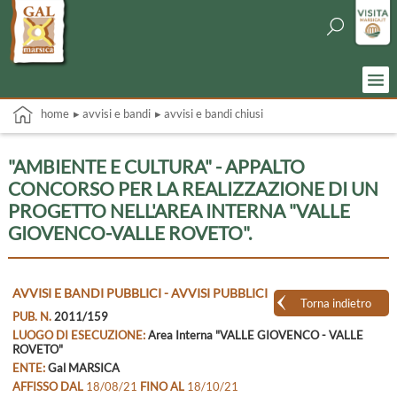
home
▸ avvisi e bandi
▸ avvisi e bandi chiusi
"AMBIENTE E CULTURA" - APPALTO
CONCORSO PER LA REALIZZAZIONE DI UN
PROGETTO NELL'AREA INTERNA "VALLE
GIOVENCO-VALLE ROVETO".
AVVISI E BANDI PUBBLICI - AVVISI PUBBLICI
Torna indietro
PUB. N.
2011/159
LUOGO DI ESECUZIONE:
Area Interna "VALLE GIOVENCO - VALLE
ROVETO"
ENTE:
Gal MARSICA
AFFISSO DAL
18/08/21
FINO AL
18/10/21