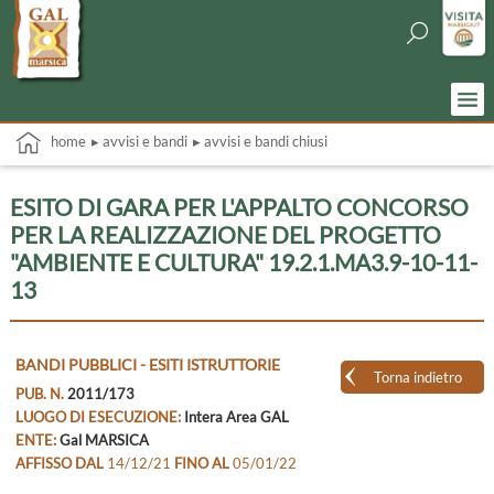
home
▸ avvisi e bandi
▸ avvisi e bandi chiusi
ESITO DI GARA PER L'APPALTO CONCORSO
PER LA REALIZZAZIONE DEL PROGETTO
"AMBIENTE E CULTURA" 19.2.1.MA3.9-10-11-
13
BANDI PUBBLICI - ESITI ISTRUTTORIE
Torna indietro
PUB. N.
2011/173
LUOGO DI ESECUZIONE:
Intera Area GAL
ENTE:
Gal MARSICA
AFFISSO DAL
14/12/21
FINO AL
05/01/22