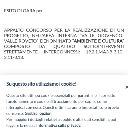
ESITO DI GARA per
APPALTO CONCORSO PER LA REALIZZAZIONE DI UN
PROGETTO, NELL’AREA INTERNA “VALLE GIOVENCO-
VALLE ROVETO” DENOMINATO
“AMBIENTE E CULTURA”
COMPOSTO DA QUATTRO SOTTOINTERVENTI
STRETTAMENTE INTERCONNESSI: 19.2.1.MA3.9-3.10-
3.11-3.13.
Su questo sito utilizziamo i cookie!
Scarica l'allegato
Questo sito utilizza cookie essenziali per garantirne il corretto
funzionamento e cookie di tracciamento per capire come
interagisci con esso. Questi ultimi saranno impostati solo previo
Scarica l'allegato
consenso.
Gestisci opzioni
Per maggiori dettagli relativi a cookie e altri dati sensibili, puoi
leggere la nostra
informativa sulla privacy
.