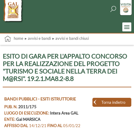
home
▸ avvisi e bandi
▸ avvisi e bandi chiusi
ESITO DI GARA PER L'APPALTO CONCORSO
PER LA REALIZZAZIONE DEL PROGETTO
"TURISMO E SOCIALE NELLA TERRA DEI
M@RSI". 19.2.1.MA8.2-8.8
BANDI PUBBLICI - ESITI ISTRUTTORIE
Torna indietro
PUB. N.
2011/175
LUOGO DI ESECUZIONE:
Intera Area GAL
ENTE:
Gal MARSICA
AFFISSO DAL
14/12/21
FINO AL
05/01/22