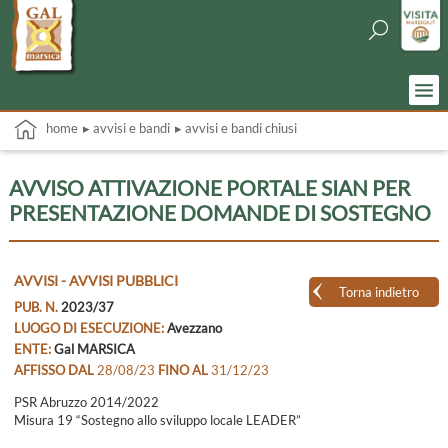
home
▸ avvisi e bandi
▸ avvisi e bandi chiusi
AVVISO ATTIVAZIONE PORTALE SIAN PER
PRESENTAZIONE DOMANDE DI SOSTEGNO
AVVISI - AVVISI PUBBLICI
Torna indietro
PUB. N.
2023/37
LUOGO DI ESECUZIONE:
Avezzano
ENTE:
Gal MARSICA
AFFISSO DAL
28/08/23
FINO AL
31/12/23
PSR Abruzzo 2014/2022
Misura 19 “Sostegno allo sviluppo locale LEADER”