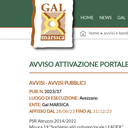
HOME
NEWS
GAL
home
▸ avvisi e band
AVVISO ATTIVAZIONE PORTAL
AVVISI - AVVISI PUBBLICI
PUB. N.
2023/37
LUOGO DI ESECUZIONE:
Avezzano
ENTE:
Gal MARSICA
AFFISSO DAL
28/08/23
FINO AL
31/12/23
PSR Abruzzo 2014/2022
Misura 19 “Sostegno allo sviluppo locale LEADER”