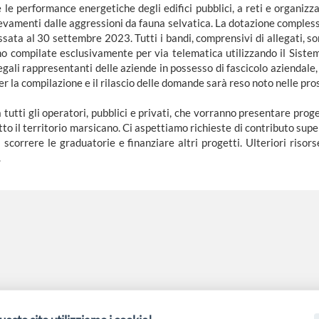
le performance energetiche degli edifici pubblici, a reti e organizza
llevamenti dalle aggressioni da fauna selvatica. La dotazione comples
ata al 30 settembre 2023. Tutti i bandi, comprensivi di allegati, sono
no compilate esclusivamente per via telematica utilizzando il Siste
legali rappresentanti delle aziende in possesso di fascicolo aziendale, i
er la compilazione e il rilascio delle domande sarà reso noto nelle pr
ra tutti gli operatori, pubblici e privati, che vorranno presentare prog
o il territorio marsicano. Ci aspettiamo richieste di contributo superi
scorrere le graduatorie e finanziare altri progetti. Ulteriori riso
.