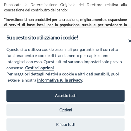
Pubblicata la Determinazione Originale del Direttore relativa alla
concessione del contributro del bando:
"Investimenti non produttivi per la creazione, miglioramento o espansione
di servizi di base locali per la popolazione rurale e per sostenere la
competitività turistica in aree forestali"
Su questo sito utilizziamo i cookie!
Questo sito utilizza cookie essenziali per garantirne il corretto
Per tutte le informazioni e per scaricare l'allegato entrare nella sezione
AVVISI E BANDI/ESITI
del presente sito web.
funzionamento e cookie di tracciamento per capire come
interagisci con esso. Questi ultimi saranno impostati solo previo
consenso.
Gestisci opzioni
Per maggiori dettagli relativi a cookie e altri dati sensibili, puoi
leggere la nostra
informativa sulla privacy
.
Accetto tutti
Opzioni
GAL MARSICA Via XX Settembre, 51 - 67051 Avezzano (AQ) - P.Iva
01351360662 - Email:
gal@marsica.it
- PEC:
galterreaquilane@pec.it
Rifiuto tutti
Privacy Policy
|