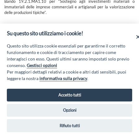
Bando 19.2.1.MA1.10 per “Sostegno agli investimenti materiali o
immateriali delle imprese commerciali e artigianali per la valorizzazione
delle produzioni tipiche”.
Scarica l'allegato
Su questo sito utilizziamo i cookie!
Questo sito utilizza cookie essenziali per garantirne il corretto
funzionamento e cookie di tracciamento per capire come
interagisci con esso. Questi ultimi saranno impostati solo previo
consenso.
Gestisci opzioni
Per maggiori dettagli relativi a cookie e altri dati sensibili, puoi
leggere la nostra
informativa sulla privacy
.
GAL MARSICA Via XX Settembre, 51 - 67051 Avezzano (AQ) - P.Iva
Accetto tutti
01351360662 - Email:
gal@marsica.it
- PEC:
galterreaquilane@pec.it
Privacy Policy
|
Opzioni
Rifiuto tutti