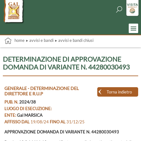
home
▸ avvisi e bandi
▸ avvisi e bandi chiusi
DETERMINAZIONE DI APPROVAZIONE
DOMANDA DI VARIANTE N. 44280030493
GENERALE - DETERMINAZIONE DEL
Torna indietro
DIRETTORE E R.U.P
PUB. N.
2024/38
LUOGO DI ESECUZIONE:
ENTE:
Gal MARSICA
AFFISSO DAL
19/08/24
FINO AL
31/12/25
APPROVAZIONE DOMANDA DI VARIANTE N. 44280030493