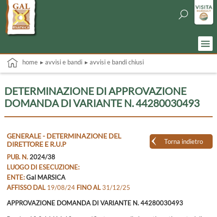
home
▸ avvisi e bandi
▸ avvisi e bandi chiusi
DETERMINAZIONE DI APPROVAZIONE
DOMANDA DI VARIANTE N. 44280030493
GENERALE - DETERMINAZIONE DEL
Torna indietro
DIRETTORE E R.U.P
PUB. N.
2024/38
LUOGO DI ESECUZIONE:
ENTE:
Gal MARSICA
AFFISSO DAL
19/08/24
FINO AL
31/12/25
APPROVAZIONE DOMANDA DI VARIANTE N. 44280030493