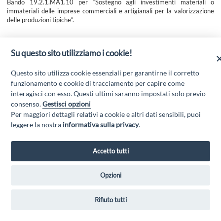
Bando 19.2.1.MA1.10 per “Sostegno agli investimenti materiali o
immateriali delle imprese commerciali e artigianali per la valorizzazione
delle produzioni tipiche”.
Scarica l'allegato
Su questo sito utilizziamo i cookie!
Questo sito utilizza cookie essenziali per garantirne il corretto
funzionamento e cookie di tracciamento per capire come
interagisci con esso. Questi ultimi saranno impostati solo previo
consenso.
Gestisci opzioni
Per maggiori dettagli relativi a cookie e altri dati sensibili, puoi
leggere la nostra
informativa sulla privacy
.
GAL MARSICA Via XX Settembre, 51 - 67051 Avezzano (AQ) - P.Iva
Accetto tutti
01351360662 - Email:
gal@marsica.it
- PEC:
galterreaquilane@pec.it
Privacy Policy
|
Opzioni
Rifiuto tutti