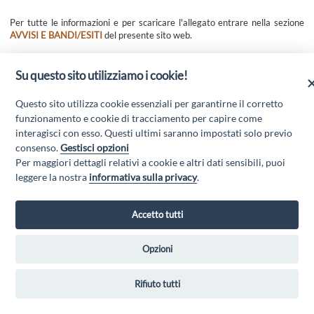
Per tutte le informazioni e per scaricare l'allegato entrare nella sezione
AVVISI E BANDI/ESITI
del presente sito web.
Su questo sito utilizziamo i cookie!
Questo sito utilizza cookie essenziali per garantirne il corretto
funzionamento e cookie di tracciamento per capire come
interagisci con esso. Questi ultimi saranno impostati solo previo
consenso.
Gestisci opzioni
Per maggiori dettagli relativi a cookie e altri dati sensibili, puoi
leggere la nostra
informativa sulla privacy
.
GAL MARSICA Via XX Settembre, 51 - 67051 Avezzano (AQ) - P.Iva
Accetto tutti
01351360662 - Email:
gal@marsica.it
- PEC:
galterreaquilane@pec.it
Privacy Policy
|
Opzioni
Rifiuto tutti