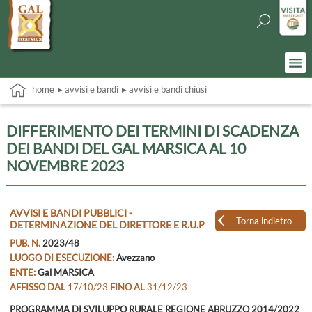
home
▸ avvisi e bandi
▸ avvisi e bandi chiusi
DIFFERIMENTO DEI TERMINI DI SCADENZA
DEI BANDI DEL GAL MARSICA AL 10
NOVEMBRE 2023
AVVISI E BANDI PUBBLICI -
Torna indietro
DETERMINAZIONE DEL DIRETTORE E R.U.P
PUB. N.
2023/48
LUOGO DI ESECUZIONE:
Avezzano
ENTE:
Gal MARSICA
AFFISSO DAL
17/10/23
FINO AL
31/12/23
PROGRAMMA DI SVILUPPO RURALE REGIONE ABRUZZO 2014/2022