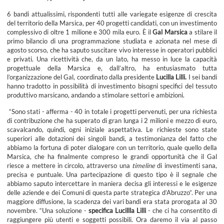
6 bandi attualissimi, rispondenti tutti alle variegate esigenze di crescita
del territorio della Marsica, per 40 progetti candidati, con un investimento
complessivo di oltre 1 milione e 300 mila euro. È il
Gal Marsica
a stilare il
primo bilancio di una programmazione studiata e azionata nel mese di
agosto scorso, che ha saputo suscitare vivo interesse in operatori pubblici
e privati. Una ricettività che, da un lato, ha messo in luce la capacità
progettuale della Marsica e, dall’altro, ha entusiasmato tutta
l’organizzazione del Gal, coordinato dalla presidente
Lucilla Lilli.
I sei bandi
hanno tradotto in possibilità di investimento bisogni specifici del tessuto
produttivo marsicano, andando a stimolare settori e ambizioni.
“Sono stati - afferma - 40 in totale i progetti pervenuti, per una richiesta
di contribuzione che ha superato di gran lunga i 2 milioni e mezzo di euro,
scavalcando, quindi, ogni iniziale aspettativa. Le richieste sono state
superiori alle dotazioni dei singoli bandi, a testimonianza del fatto che
abbiamo la fortuna di poter dialogare con un territorio, quale quello della
Marsica, che ha finalmente compreso le grandi opportunità che il Gal
riesce a mettere in circolo, attraverso una
timeline
di investimenti sana,
precisa e puntuale. Una partecipazione di questo tipo è il segnale che
abbiamo saputo intercettare in maniera decisa gli interessi e le esigenze
delle aziende e dei Comuni di questa parte strategica d’Abruzzo”. Per una
maggiore diffusione, la scadenza dei vari bandi era stata prorogata al 30
novembre. “Una soluzione -
specifica Lucillla Lilli
- che ci ha consentito di
raggiungere più utenti e soggetti possibili. Ora daremo il via al passo