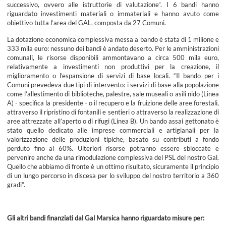
successivo, ovvero alle istruttorie di valutazione”. I 6 bandi hanno
riguardato investimenti materiali o immateriali e hanno avuto come
obiettivo tutta l’area del GAL, composta da 27 Comuni.
La dotazione economica complessiva messa a bando è stata di 1 milione e
333 mila euro: nessuno dei bandi è andato deserto. Per le amministrazioni
comunali, le risorse disponibili ammontavano a circa 500 mila euro,
relativamente a investimenti non produttivi per la creazione, il
miglioramento o l’espansione di servizi di base locali. “Il bando per i
Comuni prevedeva due tipi di intervento: i servizi di base alla popolazione
come l’allestimento di biblioteche, palestre, sale museali o asili nido (Linea
A) - specifica la presidente - o il recupero e la fruizione delle aree forestali,
attraverso il ripristino di fontanili e sentieri o attraverso la realizzazione di
aree attrezzate all’aperto o di rifugi (Linea B). Un bando assai gettonato è
stato quello dedicato alle imprese commerciali e artigianali per la
valorizzazione delle produzioni tipiche, basato su contributi a fondo
perduto fino al 60%. Ulteriori risorse potranno essere sbloccate e
pervenire anche da una rimodulazione complessiva del PSL del nostro Gal.
Quello che abbiamo di fronte è un ottimo risultato, sicuramente il principio
di un lungo percorso in discesa per lo sviluppo del nostro territorio a 360
gradi”.
Gli altri bandi finanziati dal Gal Marsica hanno riguardato misure per: