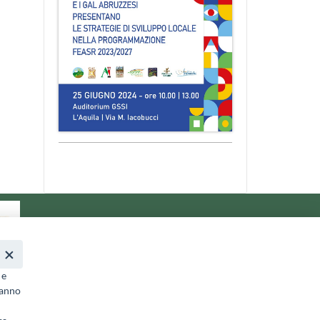
 e
ranno
a.it
- PEC:
galterreaquilane@pec.it