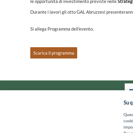
le opportunità di investimento previste nelle
Strateg
Durante i lavori gli otto GAL Abruzzesi presenteranno
Si allega Programma dell'evento.
Scarica il programma
Su q
Quest
cooki
impos
GAL MARSICA Via XX Settembre, 5