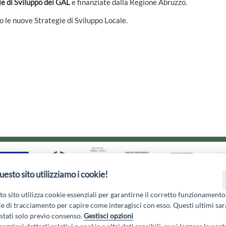
ie di Sviluppo dei GAL
e finanziate dalla Regione Abruzzo.
 le nuove Strategie di Sviluppo Locale.
uesto sito utilizziamo i cookie!
o sito utilizza cookie essenziali per garantirne il corretto funzionamento
e di tracciamento per capire come interagisci con esso. Questi ultimi sa
tati solo previo consenso.
Gestisci opzioni
1 - 67051 Avezzano (AQ) - P.Iva 01351360662 - Email:
gal@marsic