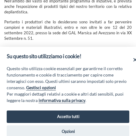
Nell’ambito del vasto ed importante programma di iniziative, è prevista
anche l’esposizione di prodotti tipici del nostro territorio con la relativa
depliantistica.
Pertanto i produttori che lo desiderano sono invitati a far pervenire
campioni e materiali illustrativi, entro e non oltre le ore 12 del 20
settembre 2022, presso la sede del GAL Marsica ad Avezzano in via XX
Settembre n. 51.
Sarà cura del GAL Marsica trasportare ed esporre i prodotti consegnati,
che, al ritorno, potranno essere ritirati in sede dal 27 settembre pv.: il
Su questo sito utilizziamo i cookie!
GAL si impegna anche ad inviare ai produttori il materiale fotografico
dell’esposizione dei prodotti stessi.
Questo sito utilizza cookie essenziali per garantirne il corretto
Per la consegna si prega di fare riferimento al responsabile animazione:
funzionamento e cookie di tracciamento per capire come
Augusto Cicchinelli – 392.2274215 – mail:
animazione@marsica.it
interagisci con esso. Questi ultimi saranno impostati solo previo
consenso.
Gestisci opzioni
Per maggiori dettagli relativi a cookie e altri dati sensibili, puoi
leggere la nostra
informativa sulla privacy
.
Accetto tutti
Opzioni