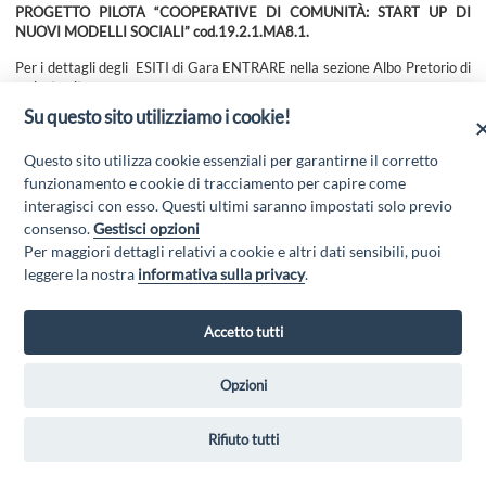
PROGETTO PILOTA “COOPERATIVE DI COMUNITÀ: START UP DI
NUOVI MODELLI SOCIALI” cod.19.2.1.MA8.1.
Per i dettagli degli ESITI di Gara ENTRARE nella sezione Albo Pretorio di
codesto sito.
Su questo sito utilizziamo i cookie!
Questo sito utilizza cookie essenziali per garantirne il corretto
funzionamento e cookie di tracciamento per capire come
interagisci con esso. Questi ultimi saranno impostati solo previo
consenso.
Gestisci opzioni
Per maggiori dettagli relativi a cookie e altri dati sensibili, puoi
leggere la nostra
informativa sulla privacy
.
GAL MARSICA Via XX Settembre, 51 - 67051 Avezzano (AQ) - P.Iva
Accetto tutti
01351360662 - Email:
gal@marsica.it
- PEC:
galterreaquilane@pec.it
Privacy Policy
|
Opzioni
Rifiuto tutti