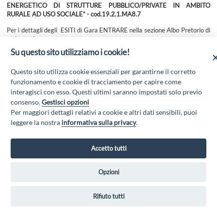
ENERGETICO DI STRUTTURE PUBBLICO/PRIVATE IN AMBITO
RURALE AD USO SOCIALE” - cod.19.2.1.MA8.7
Per i dettagli degli ESITI di Gara ENTRARE nella sezione Albo Pretorio di
codesto sito.
Su questo sito utilizziamo i cookie!
Questo sito utilizza cookie essenziali per garantirne il corretto
funzionamento e cookie di tracciamento per capire come
interagisci con esso. Questi ultimi saranno impostati solo previo
consenso.
Gestisci opzioni
Per maggiori dettagli relativi a cookie e altri dati sensibili, puoi
leggere la nostra
informativa sulla privacy
.
GAL MARSICA Via XX Settembre, 51 - 67051 Avezzano (AQ) - P.Iva
Accetto tutti
01351360662 - Email:
gal@marsica.it
- PEC:
galterreaquilane@pec.it
Privacy Policy
|
Opzioni
Rifiuto tutti