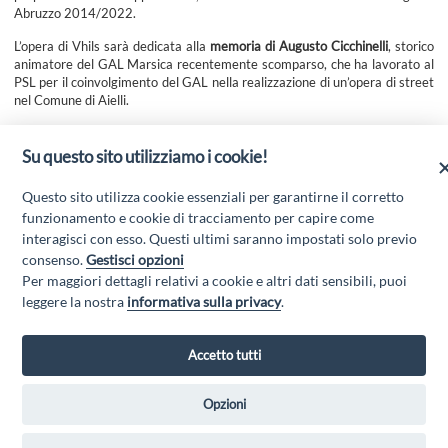
Abruzzo 2014/2022.
L’opera di Vhils sarà dedicata alla
memoria di Augusto Cicchinelli
, storico
animatore del GAL Marsica recentemente scomparso, che ha lavorato al
PSL per il coinvolgimento del GAL nella realizzazione di un’opera di street
nel Comune di Aielli.
Hanno espresso soddisfazione il sindaco di Aielli Enzo Di Natale e la
Presidente del GAL Lucilla Lilli, che confermano l’impegno alla
Su questo sito utilizziamo i cookie!
valorizzazione turistica della Marsica.
Questo sito utilizza cookie essenziali per garantirne il corretto
Leggi l'articolo completo (fonte: Facebook)
funzionamento e cookie di tracciamento per capire come
interagisci con esso. Questi ultimi saranno impostati solo previo
consenso.
Gestisci opzioni
Per maggiori dettagli relativi a cookie e altri dati sensibili, puoi
leggere la nostra
informativa sulla privacy
.
Accetto tutti
Opzioni
GAL MARSICA Via XX Settembre, 51 - 67051 Avezzano (AQ) - P.Iva
01351360662 - Email:
gal@marsica.it
- PEC:
galterreaquilane@pec.it