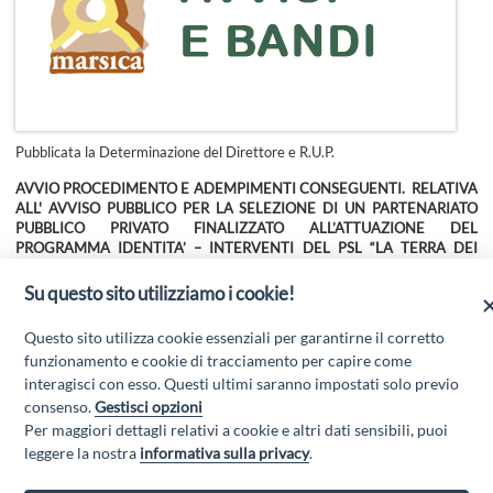
Pubblicata la Determinazione del Direttore e R.U.P.
AVVIO PROCEDIMENTO E ADEMPIMENTI CONSEGUENTI. RELATIVA
ALL' AVVISO PUBBLICO PER LA SELEZIONE DI UN PARTENARIATO
PUBBLICO PRIVATO FINALIZZATO ALL’ATTUAZIONE DEL
PROGRAMMA IDENTITA’ – INTERVENTI DEL PSL “LA TERRA DEI
M@RSI”. CUP C39I23000010009 - CUP C39I23000020009 - CUP
C39I23000030009
Su questo sito utilizziamo i cookie!
Per tutte le informazioni e per scaricare gli allegati entrare nella sezione
Questo sito utilizza cookie essenziali per garantirne il corretto
Avvisi e Bandi
del presente sito web.
funzionamento e cookie di tracciamento per capire come
interagisci con esso. Questi ultimi saranno impostati solo previo
consenso.
Gestisci opzioni
Per maggiori dettagli relativi a cookie e altri dati sensibili, puoi
leggere la nostra
informativa sulla privacy
.