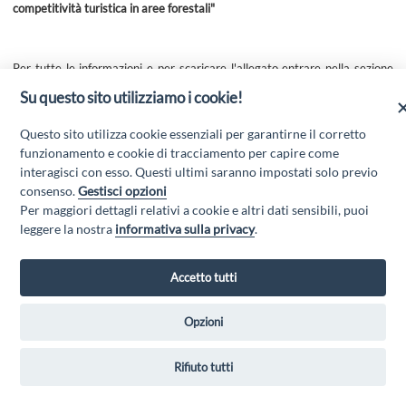
competitività turistica in aree forestali"
Per tutte le informazioni e per scaricare l'allegato entrare nella sezione
AVVISI E BANDI/ESITI
del presente sito web.
Su questo sito utilizziamo i cookie!
Questo sito utilizza cookie essenziali per garantirne il corretto
funzionamento e cookie di tracciamento per capire come
interagisci con esso. Questi ultimi saranno impostati solo previo
consenso.
Gestisci opzioni
Per maggiori dettagli relativi a cookie e altri dati sensibili, puoi
leggere la nostra
informativa sulla privacy
.
GAL MARSICA Via XX Settembre, 51 - 67051 Avezzano (AQ) - P.Iva
01351360662 - Email:
gal@marsica.it
- PEC:
galterreaquilane@pec.it
Accetto tutti
Privacy Policy
|
Opzioni
Rifiuto tutti