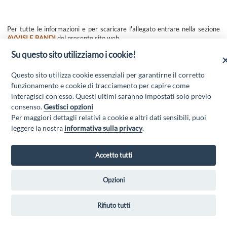
Per tutte le informazioni e per scaricare l'allegato entrare nella sezione
AVVISI E BANDI
del presente sito web.
Su questo sito utilizziamo i cookie!
Questo sito utilizza cookie essenziali per garantirne il corretto
funzionamento e cookie di tracciamento per capire come
interagisci con esso. Questi ultimi saranno impostati solo previo
consenso.
Gestisci opzioni
Per maggiori dettagli relativi a cookie e altri dati sensibili, puoi
leggere la nostra
informativa sulla privacy
.
GAL MARSICA Via XX Settembre, 51 - 67051 Avezzano (AQ) - P.Iva
01351360662 - Email:
gal@marsica.it
- PEC:
galterreaquilane@pec.it
Accetto tutti
Privacy Policy
|
Opzioni
Rifiuto tutti