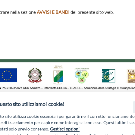
ntrare nella sezione
AVVISI E BANDI
del presente sito web.
uesto sito utilizziamo i cookie!
1 - 67051 Avezzano (AQ) - P.Iva 01351360662 - Email:
gal@marsic
Privacy Policy
|
o sito utilizza cookie essenziali per garantirne il corretto funzionamento
e di tracciamento per capire come interagisci con esso. Questi ultimi sa
tati solo previo consenso.
Gestisci opzioni