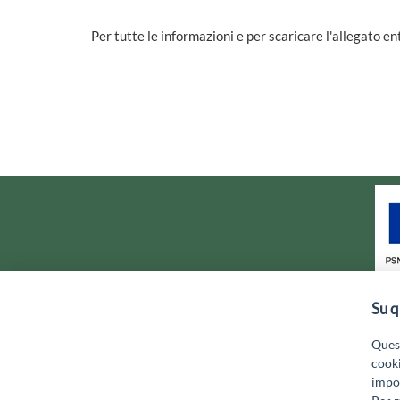
Per tutte le informazioni e per scaricare l'allegato e
Su q
GAL MARSICA Via XX Settembre, 5
Quest
cooki
impos