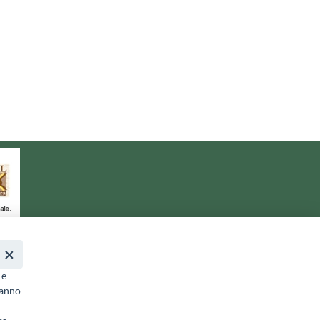
a.it
- PEC:
galterreaquilane@pec.it
 e
ranno