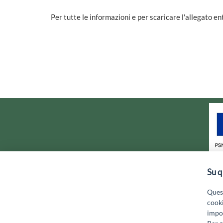
Per tutte le informazioni e per scaricare l'allegato e
Su q
GAL MARSICA Via XX Settembre, 5
Quest
cooki
impos