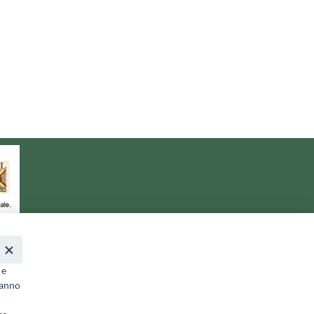
a.it
- PEC:
galterreaquilane@pec.it
 e
ranno