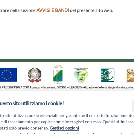
ntrare nella sezione
AVVISI E BANDI
del presente sito web.
uesto sito utilizziamo i cookie!
1 - 67051 Avezzano (AQ) - P.Iva 01351360662 - Email:
gal@marsic
Privacy Policy
|
o sito utilizza cookie essenziali per garantirne il corretto funzionamento
e di tracciamento per capire come interagisci con esso. Questi ultimi sa
tati solo previo consenso.
Gestisci opzioni