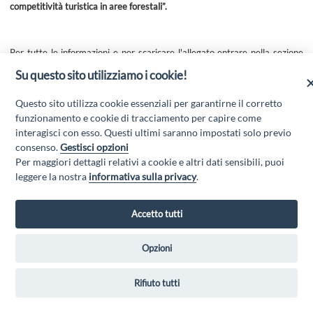
competitività turistica in aree forestali”.
Per tutte le informazioni e per scaricare l'allegato entrare nella sezione
AVVISI E BANDI/ESITI del presente sito web.
Su questo sito utilizziamo i cookie!
Questo sito utilizza cookie essenziali per garantirne il corretto
funzionamento e cookie di tracciamento per capire come
interagisci con esso. Questi ultimi saranno impostati solo previo
consenso.
Gestisci opzioni
Per maggiori dettagli relativi a cookie e altri dati sensibili, puoi
leggere la nostra
informativa sulla privacy
.
Accetto tutti
GAL MARSICA Via XX Settembre, 51 - 67051 Avezzano (AQ) - P.Iva
01351360662 - Email:
gal@marsica.it
- PEC:
galterreaquilane@pec.it
Opzioni
Privacy Policy
|
Rifiuto tutti