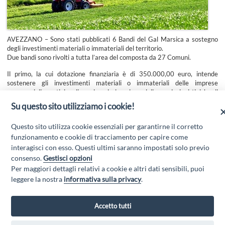
AVEZZANO – Sono stati pubblicati 6 Bandi del Gal Marsica a sostegno
degli investimenti materiali o immateriali del territorio.
Due bandi sono rivolti a tutta l’area del composta da 27 Comuni.
Il primo, la cui dotazione finanziaria è di 350.000,00 euro, intende
sostenere gli investimenti materiali o immateriali delle imprese
commerciali e artigianali per la valorizzazione delle produzioni tipiche, il
secondo è rivolto ai Comuni per investimenti nei servizi di base per la
Su questo sito utilizziamo i cookie!
popolazione rurale e nelle aree forestali a fini turistici ed ha una dotazione
complessiva di 500.000,00 euro.
Questo sito utilizza cookie essenziali per garantirne il corretto
Fonte:
AbruzzoWeb
funzionamento e cookie di tracciamento per capire come
interagisci con esso. Questi ultimi saranno impostati solo previo
consenso.
Gestisci opzioni
Per maggiori dettagli relativi a cookie e altri dati sensibili, puoi
leggere la nostra
informativa sulla privacy
.
Accetto tutti